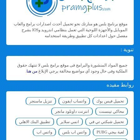
موقع برنامج بلس هو منارتك نحو تحميل أحدث اصدارات برامج والعاب
الموبايل والأجهزة اللوحية التي تعمل بنظامي اندرويد وIOS بشرح
مفصل حول اعدادات كل تطبيق وطريقة استخدامه
تنوية :
جميع المواد المنشورة والبرامج فى موقع برامج بلس لا تنتهك حقوق
الملكية وفى حال وجود أي مواضيع مخالفة يرجي الإبلاغ
من هنا
.
روابط مفيده
تحميل فيس بوك
واتساب ايفون
تنزيل ماسنجر
محاكي تينسنت
انترنت داونلود مانجر
تحميل شبكتي تي في
انمي سلاير
تطبيق البنك الاهلي
لعبة ببجي PUBG
واتس اب بلس
واتس اب