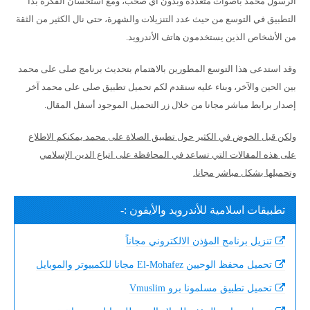
الرسول محمد بأصوات متعددة وبدون أي صخب، ومع استحسان الفكرة بدأ
التطبيق في التوسع من حيث عدد التنزيلات والشهرة، حتى نال الكثير من الثقة
من الأشخاص الذين يستخدمون هاتف الأندرويد.
وقد استدعى هذا التوسع المطورين بالاهتمام بتحديث برنامج صلى على محمد
بين الحين والآخر، وبناء عليه سنقدم لكم تحميل تطبيق صلى على محمد آخر
إصدار برابط مباشر مجانا من خلال زر التحميل الموجود أسفل المقال.
ولكن قبل الخوض في الكثير حول تطبيق الصلاة على محمد يمكنكم الاطلاع
على هذه المقالات التي تساعد في المحافظة على اتباع الدين الإسلامي
وتحميلها بشكل مباشر مجانا.
تطبيقات اسلامية للأندرويد والأيفون :-
تنزيل برنامج المؤذن الالكتروني مجاناً
تحميل محفظ الوحيين El-Mohafez مجانا للكمبيوتر والموبايل
تحميل تطبيق مسلمونا برو Vmuslim