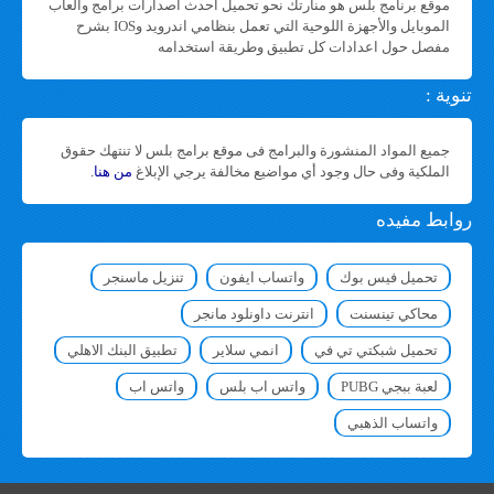
موقع برنامج بلس هو منارتك نحو تحميل أحدث اصدارات برامج والعاب
الموبايل والأجهزة اللوحية التي تعمل بنظامي اندرويد وIOS بشرح
مفصل حول اعدادات كل تطبيق وطريقة استخدامه
تنوية :
جميع المواد المنشورة والبرامج فى موقع برامج بلس لا تنتهك حقوق
الملكية وفى حال وجود أي مواضيع مخالفة يرجي الإبلاغ
من هنا
.
روابط مفيده
تحميل فيس بوك
واتساب ايفون
تنزيل ماسنجر
محاكي تينسنت
انترنت داونلود مانجر
تحميل شبكتي تي في
انمي سلاير
تطبيق البنك الاهلي
لعبة ببجي PUBG
واتس اب بلس
واتس اب
واتساب الذهبي