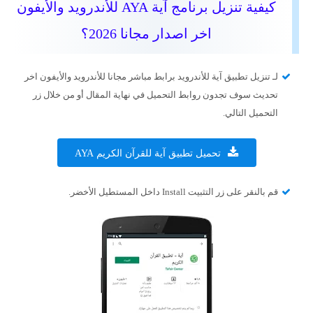
كيفية تنزيل برنامج آية AYA للأندرويد والأيفون
اخر اصدار مجانا 2026؟
لـ تنزيل تطبيق آية للأندرويد برابط مباشر مجانا للأندرويد والأيفون اخر
تحديث سوف تجدون روابط التحميل في نهاية المقال أو من خلال زر
التحميل التالي.
تحميل تطبيق آية للقرآن الكريم AYA
قم بالنقر على زر التثبيت Install داخل المستطيل الأخضر.