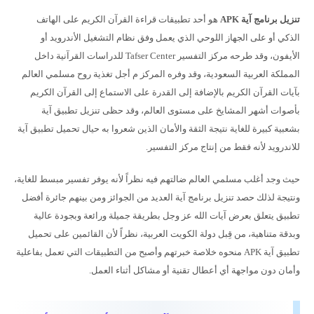
تنزيل برنامج آية APK
هو أحد تطبيقات قراءة القرآن الكريم على الهاتف
الذكي أو على الجهاز اللوحي الذي يعمل وفق نظام التشغيل الأندرويد أو
الأيفون، وقد طرحه مركز التفسير Tafser Center للدراسات القرآنية داخل
المملكة العربية السعودية، وقد وفره المركز م أجل تغذية روح مسلمي العالم
بآيات القرآن الكريم بالإضافة إلى القدرة على الاستماع إلى القرآن الكريم
بأصوات أشهر المشايخ على مستوى العالم، وقد حظى تنزيل تطبيق آية
بشعبية كبيرة للغاية نتيجة الثقة والأمان الذين شعروا به حيال تحميل تطبيق آية
للاندرويد لأنه فقط من إنتاج مركز التفسير.
حيث وجد أغلب مسلمي العالم ضالتهم فيه نظراً لأنه يوفر تفسير مبسط للغاية،
ونتيجة لذلك حصد تنزيل برنامج آية العديد من الجوائز ومن بينهم جائرة أفضل
تطبيق يتعلق بعرض آيات الله عز وجل بطريقة جميلة ورائعة وبجودة عالية
وبدقة متناهية، من قِبل دولة الكويت العربية، نظراً لأن القائمين على تحميل
تطبيق آية APK منحوه خلاصة خبرتهم وأصبح من التطبيقات التي تعمل بفاعلية
وأمان دون مواجهة أي أعطال تقنية أو مشاكل أثناء العمل.