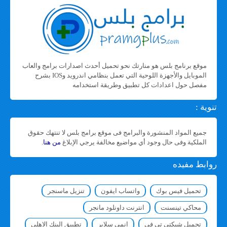
موقع برنامج بلس هو منارتك نحو تحميل أحدث اصدارات برامج والعاب
الموبايل والأجهزة اللوحية التي تعمل بنظامي اندرويد وIOS بشرح
مفصل حول اعدادات كل تطبيق وطريقة استخدامه
تنوية :
جميع المواد المنشورة والبرامج فى موقع برامج بلس لا تنتهك حقوق
الملكية وفى حال وجود أي مواضيع مخالفة يرجي الإبلاغ
من هنا
.
روابط مفيده
تحميل فيس بوك
واتساب ايفون
تنزيل ماسنجر
محاكي تينسنت
انترنت داونلود مانجر
تحميل شبكتي تي في
انمي سلاير
تطبيق البنك الاهلي