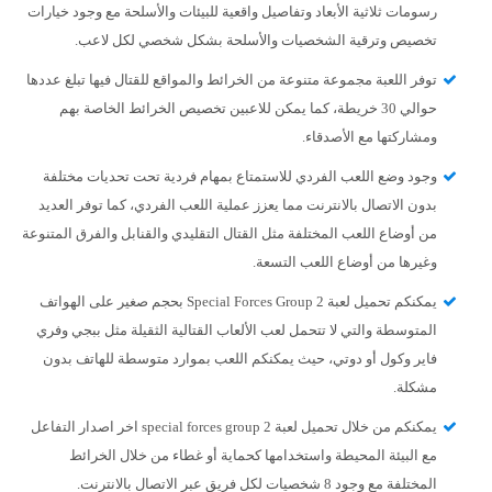
رسومات ثلاثية الأبعاد وتفاصيل واقعية للبيئات والأسلحة مع وجود خيارات
تخصيص وترقية الشخصيات والأسلحة بشكل شخصي لكل لاعب.
توفر اللعبة مجموعة متنوعة من الخرائط والمواقع للقتال فيها تبلغ عددها
حوالي 30 خريطة، كما يمكن للاعبين تخصيص الخرائط الخاصة بهم
ومشاركتها مع الأصدقاء.
وجود وضع اللعب الفردي للاستمتاع بمهام فردية تحت تحديات مختلفة
بدون الاتصال بالانترنت مما يعزز عملية اللعب الفردي، كما توفر العديد
من أوضاع اللعب المختلفة مثل القتال التقليدي والقنابل والفرق المتنوعة
وغيرها من أوضاع اللعب التسعة.
يمكنكم تحميل لعبة Special Forces Group 2 بحجم صغير على الهواتف
المتوسطة والتي لا تتحمل لعب الألعاب القتالية الثقيلة مثل ببجي وفري
فاير وكول أو دوتي، حيث يمكنكم اللعب بموارد متوسطة للهاتف بدون
مشكلة.
يمكنكم من خلال تحميل لعبة special forces group 2 اخر اصدار التفاعل
مع البيئة المحيطة واستخدامها كحماية أو غطاء من خلال الخرائط
المختلفة مع وجود 8 شخصيات لكل فريق عبر الاتصال بالانترنت.