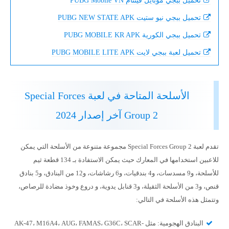
تحميل ببجي موبايل فيتنام PUBG Mobile VN
تحميل ببجي نيو ستيت PUBG NEW STATE APK
تحميل ببجي الكورية PUBG MOBILE KR APK
تحميل لعبة ببجي لايت PUBG MOBILE LITE APK
الأسلحة المتاحة في لعبة Special Forces
Group 2 آخر إصدار 2024
تقدم لعبة Special Forces Group 2 مجموعة متنوعة من الأسلحة التي يمكن
للاعبين استخدامها في المعارك حيث يمكن الاستفادة بـ 134 قطعة ثيم
للأسلحة، و9 مسدسات، و4 بندقيات، و6 رشاشات، و12 من البنادق، و5 بنادق
قنص، و3 من الأسلحة الثقيلة، و3 قنابل يدوية، و دروع وخوذ مضادة للرصاص،
وتتمثل هذه الأسلحة في التالي:
البنادق الهجومية: مثل AK-47، M16A4، AUG، FAMAS، G36C، SCAR-