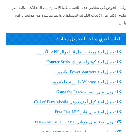
وقبل الخوض في تفاصي هذه اللعبة يمكننا الإشارة إلى المقالات التالية التي
تقدم الكثير من الألعاب القتالية لتحميلها بروابط مباشرة من موقعنا برامج
بلس.
ألعاب آخري متاحة للتحميل مجانا :-
تحميل لعبة رزدنت ايفل 4 للجوال APK للأندرويد
تحميل لعبة كونترا سترايك Counter Strike
تحميل لعبة Power Warriors للأندرويد
تحميل لعبة Valorant فالورانت للاندرويد
تنزيل ببجي الصينية Game for Peace
تحميل لعبة كول أوف ديوتي Call of Duty Mobile
تحميل لعبة فري فاير Free Fire APK
تنزيل لعبة ببجي موبايل PUBG MOBILE V2.8.0