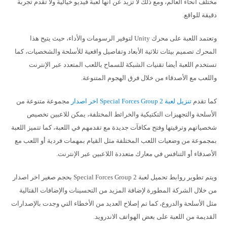
مختلف أنحاء العالم، ومع ذلك لا تزيد عن أنها لعبة فيديو خيالية ولا تقدم تجربة
دقيقة للواقع.
وتعتمد اللعبة على محرك Unity لتوفير الرسومات والأداء، حيث يتيح هذا
المحرك تصميم بيئات ثلاثية الأبعاد وتفاصيل واقعية للأسلحة والشخصيات، كما
تستخدم اللعبة أيضا تقنيات الشبكة للسماح باللعب المتعدد عبر الإنترنت
واللعب مع الأصدقاء من خلال فرق الهجوم المتنوعة.
كما تقدم
تنزيل لعبة Special Forces Group 2 اخر اصدار
مجموعة متنوعة من
الأسلحة والتجهيزات التكتيكية والخرائط المختلفة، يمكن للاعبين تخصيص
شخصياتهم وترقيتها وفتح مكافآت جديدة مع تقدمهم في اللعبة، كما تتميز اللعبة
بمجموعة من وضعيات اللعب المختلفة مثل القيام بمهمات فردية أو اللعب مع
الأصدقاء أو التنافس في معارك متعددة اللاعبين عبر الإنترنت.
ويتم تطوير روابط تحميل لعبة Special Forces Group 2 بحجم صغير اخر اصدار
من خلال الشركة المطورة لإضافة المزيد من التحسينات والإضافات القتالية
مثل الأسلحة والدروع، كما تم إصلاح العديد من الأخطاء التي وجدت بالإصدارات
القديمة من اللعبة على بعض الهواتف الاندرويد.