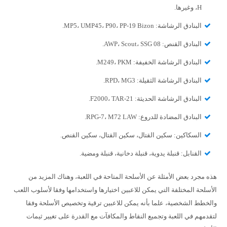
H، وغيرها.
البنادق الرشاشة: MP5، UMP45، P90، PP-19 Bizon.
البنادق القنص: AWP، Scout، SSG 08.
البنادق الرشاشة الخفيفة: M249، PKM.
البنادق الرشاشة الثقيلة: RPD، MG3.
البنادق الرشاشة الحديثة: F2000، TAR-21.
البنادق المضادة للدروع: RPG-7، M72 LAW.
السكاكين: سكين القتال، سكين القتال، سكين القنص.
القنابل: قنبلة يدوية، قنبلة دخانية، قنبلة ومضية.
هذه مجرد بعض الأمثلة عن الأسلحة المتاحة في اللعبة، وهناك المزيد من
الأسلحة المختلفة التي يمكن للاعبين اختيارها واستخدامها وفقا لأسلوب اللعب
والخطط الشخصية، علما بأنه يمكن للاعبين ترقية وتخصيص الأسلحة وفقا
لتقدمهم في اللعبة وتجميع النقاط والمكافآت مع القدرة على تغيير ثيمات