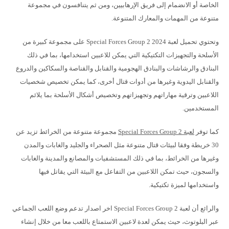
الخاصة أو الانضمام إلى فريق الإرهابيين، ومن ثم يتنافسون في مجموعة
متنوعة من المهمات والمعارك المتنوعة.
وتحتوي تحميل لعبة Special Forces Group 2 2024 على مجموعة كبيرة من
الأسلحة والتجهيزات التكتيكية التي يمكن للاعبين استخدامها، بما في ذلك
البنادق والرشاشات والبنادق الهجومية والقنابل والقناصة والسكاكين والدروع
والقنابل اليدوية وغيرها من أدوات قتال أخرى، كما يمكن تخصيص شخصيات
اللاعبين وترقية مهاراتهم وتجهيزاتهم وتخصيص أشكال الأسلحة بما يلائم
المستخدمين.
كما توفر
لعبة Special Forces Group 2
مجموعة متنوعة من الخرائط تزيد عن
30 خريطة وفقا لبيئات قتال متنوعة مثل الصحراء والجليد والغابات والمدن
وغيرها من الخرائط، بما في ذلك المستشفيات والمصانع والمدينة والغابات
والسجون، حيث تمكن اللاعبين من التفاعل مع البيئة التي يقاتل فيها
واستخدامها لميزة تكتيكية.
والرائع أن لعبة Special Forces Group 2 اخر اصدار تدعم وضع اللعب الجماعي
عبر البلوتوث، حيث يمكن لعدة لاعبين الاستمتاع باللعب معا من خلال إنشاء