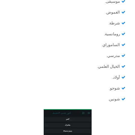
موسيقى.
الغموض.
شرطة.
رومانسية.
الساموراي.
مدرسي.
الخيال العلمي.
أولاد.
شوجو.
شونين.