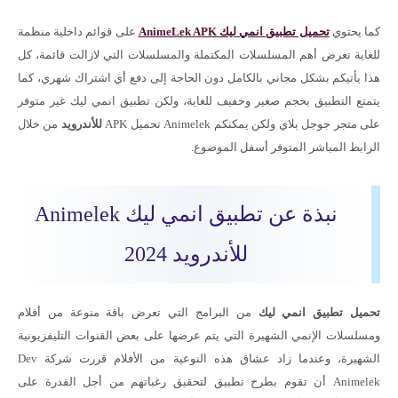
كما يحتوي
تحميل تطبيق انمي ليك AnimeLek APK
على قوائم داخلية منظمة
للغاية تعرض أهم المسلسلات المكتملة والمسلسلات التي لازالت قائمة، كل
هذا يأتيكم بشكل مجاني بالكامل دون الحاجة إلى دفع أي اشتراك شهري، كما
يتمتع التطبيق بحجم صغير وخفيف للغاية، ولكن تطبيق انمي ليك غير متوفر
على متجر جوجل بلاي ولكن يمكنكم Animelek تحميل APK
للأندرويد
من خلال
الرابط المباشر المتوفر أسفل الموضوع.
نبذة عن تطبيق انمي ليك Animelek
للأندرويد 2024
تحميل تطبيق انمي ليك
من البرامج التي تعرض باقة منوعة من أفلام
ومسلسلات الإنمي الشهيرة التي يتم عرضها على بعض القنوات التليفزيونية
الشهيرة، وعندما زاد عشاق هذه النوعية من الأفلام قررت شركة Dev
Animelek أن تقوم بطرح تطبيق لتحقيق رغباتهم من أجل القدرة على