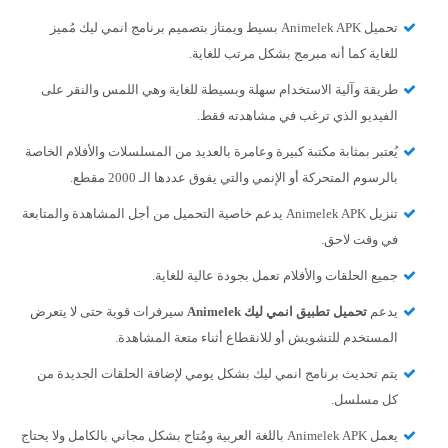
تحميل Animelek APK بسيط ويمتاز بتصميم برنامج انمي ليك مُميز
للغاية كما أنه مبرمج بشكل مرتب للغاية.
طريقة وآلية الاستخدام سهلة وبسيطة للغاية وهي اللمس والنقر على
الفيديو الذي ترغب في مشاهدته فقط.
يُعتبر بمثابة مكتبة كبيرة وعامرة بالعديد من المسلسلات والأفلام الخاصة
بالرسوم المتحركة أو الإنمي والتي يفوق عددها الـ 2000 مقطع.
تنزيل Animelek APK يدعم خاصية التحميل من أجل المشاهدة والمتابعة
في وقت لاحق.
جميع الحلقات والأفلام تعمل بجودة عالية للغاية.
يدعم
تحميل تطبيق انمي ليك
Animelek
سيرفرات قوية حتى لا يتعرض
المستخدم للتشويش أو للانقطاع أثناء متعة المشاهدة.
يتم تحديث برنامج انمي ليك بشكل يومي لإضافة الحلقات الجديدة من
كل مسلسل.
يعمل Animelek APK باللغة العربية ومُتاح بشكل مجاني بالكامل ولا يحتاج