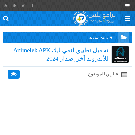
برامج اندرويد
تحميل تطبيق انمي ليك Animelek APK
للأندرويد آخر إصدار 2024
عناوين الموضوع