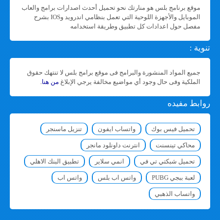
موقع برنامج بلس هو منارتك نحو تحميل أحدث اصدارات برامج والعاب
الموبايل والأجهزة اللوحية التي تعمل بنظامي اندرويد وIOS بشرح
مفصل حول اعدادات كل تطبيق وطريقة استخدامه
تنوية :
جميع المواد المنشورة والبرامج فى موقع برامج بلس لا تنتهك حقوق
الملكية وفى حال وجود أي مواضيع مخالفة يرجي الإبلاغ
من هنا
.
روابط مفيده
تحميل فيس بوك
واتساب ايفون
تنزيل ماسنجر
محاكي تينسنت
انترنت داونلود مانجر
تحميل شبكتي تي في
انمي سلاير
تطبيق البنك الاهلي
لعبة ببجي PUBG
واتس اب بلس
واتس اب
واتساب الذهبي