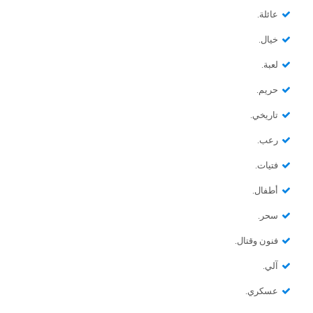
عائلة.
خيال.
لعبة.
حريم.
تاريخي.
رعب.
فتيات.
أطفال.
سحر.
فنون وقتال.
آلي.
عسكري.