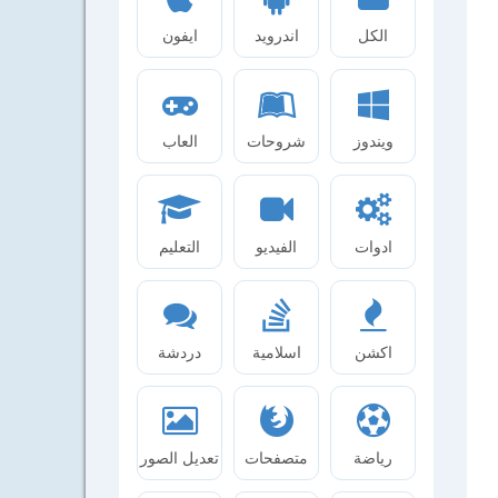
الكل
اندرويد
ايفون
ويندوز
شروحات
العاب
ادوات
الفيديو
التعليم
اكشن
اسلامية
دردشة
رياضة
متصفحات
تعديل الصور