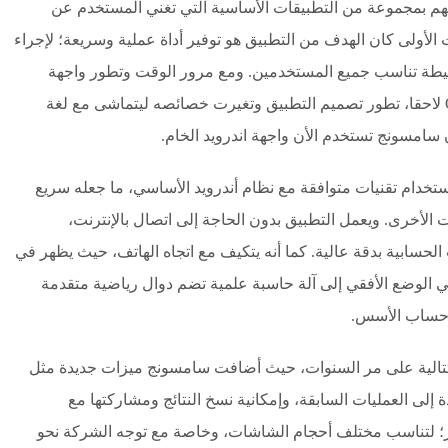
 بمجموعة من التطبيقات الأساسية التي تغني المستخدم عن
 الأولى كان الهدف من التطبيق هو توفير أداة عملية وسريعة؛ لإجراء
سيطة تناسب جميع المستخدمين. ومع مرور الوقت وتطور واجهة
سامسونج المعروفة باسم TouchWiz ثم One UI لاحقا، تطور تصميم التطبيق وتغيرت خصائصه ليتماشى مع لغة
ن سامسونج تستخدم الأن واجهة اندرويد الخام.
ستخدام تقنيات متوافقة مع نظام أندرويد الأساسي، ما جعله سريع
الأخرى. ويعمل التطبيق بدون الحاجة إلى اتصال بالإنترنت،
الحسابية بدقة عالية. كما أنه يتكيف مع اتجاه الهاتف، حيث يظهر في
في الوضع الأفقي إلى آلة حاسبة علمية تضم دوال رياضية متقدمة
 وحساب الأسس.
تتالية على مر السنوات، حيث أضافت سامسونج ميزات جديدة مثل
لى العمليات السابقة، وإمكانية نسخ النتائج ومشاركتها مع
ر؛ لتناسب مختلف أحجام الشاشات، وخاصة مع توجه الشركة نحو