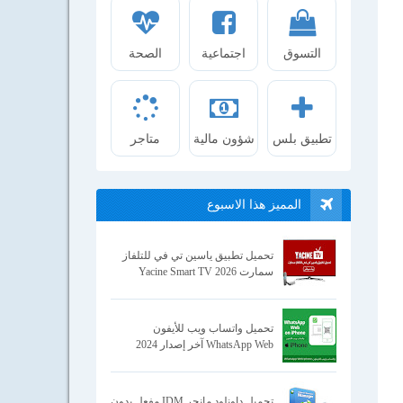
التسوق
اجتماعية
الصحة
تطبيق بلس
شؤون مالية
متاجر
المميز هذا الاسبوع
تحميل تطبيق ياسين تي في للتلفاز
سمارت Yacine Smart TV 2026
تحميل واتساب ويب للأيفون
WhatsApp Web آخر إصدار 2024
تحميل داونلود مانجر IDM مفعل بدون