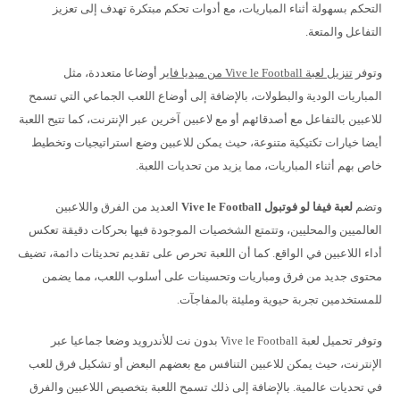
التحكم بسهولة أثناء المباريات، مع أدوات تحكم مبتكرة تهدف إلى تعزيز
التفاعل والمتعة.
وتوفر
تنزيل لعبة Vive le Football من ميديا فاير
أوضاعا متعددة، مثل
المباريات الودية والبطولات، بالإضافة إلى أوضاع اللعب الجماعي التي تسمح
للاعبين بالتفاعل مع أصدقائهم أو مع لاعبين آخرين عبر الإنترنت، كما تتيح اللعبة
أيضا خيارات تكتيكية متنوعة، حيث يمكن للاعبين وضع استراتيجيات وتخطيط
خاص بهم أثناء المباريات، مما يزيد من تحديات اللعبة.
وتضم
لعبة فيفا لو فوتبول Vive le Football
العديد من الفرق واللاعبين
العالميين والمحليين، وتتمتع الشخصيات الموجودة فيها بحركات دقيقة تعكس
أداء اللاعبين في الواقع. كما أن اللعبة تحرص على تقديم تحديثات دائمة، تضيف
محتوى جديد من فرق ومباريات وتحسينات على أسلوب اللعب، مما يضمن
للمستخدمين تجربة حيوية ومليئة بالمفاجآت.
وتوفر تحميل لعبة Vive le Football بدون نت للأندرويد وضعا جماعيا عبر
الإنترنت، حيث يمكن للاعبين التنافس مع بعضهم البعض أو تشكيل فرق للعب
في تحديات عالمية. بالإضافة إلى ذلك تسمح اللعبة بتخصيص اللاعبين والفرق