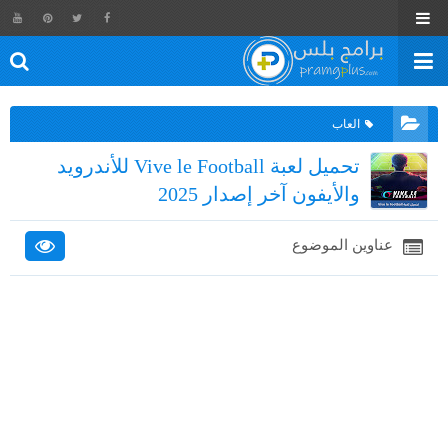
العاب
تحميل لعبة Vive le Football للأندرويد
والأيفون آخر إصدار 2025
عناوين الموضوع