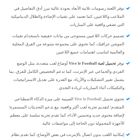
توفر اللعبة رسومات ثلاثية الأبعاد بجودة عالية تبرز أدق التفاصيل في
الملاعب واللاعبين، كما تعتمد على تقنيات الإضاءة والظلال الديناميكية
التي تضفي واقعية على المباريات.
تصميم حركات اللاعبين مستوحى من بيانات حقيقية باستخدام تقنيات
الموشن جرافيك، كما تحتوي على مجموعة متنوعة من الفرق المحلية
والعالمية لتناسب اهتمامات جميع اللاعبين.
توفر
تحميل لعبة Vive le Football
أوضاع لعب متعددة، مثل الوضع
الفردي والجماعي عبر الإنترنت، كما تدعم التخصيص الكامل للفرق، بما
يشمل تغيير التشكيلات والأزياء، مع القدرة على تعديل الاستراتيجيات
والتكتيكات أثناء المباريات لزيادة التحدي.
تحتوي تحميل Vive le Football الصينية على ميزة الذكاء الاصطناعي
المتقدم؛ لتقديم تجربة لعب أكثر واقعية، مع تدعم التحديثات المستمرة؛
لإضافة محتوى جديد وتحسين الأداء، كما تقدم تجربة سلسة على معظم
الأجهزة المحمولة دون الحاجة إلى مواصفات عالية.
إمكانية اللعب بدون اتصال بالإنترنت في بعض الأوضاع، كما تقدم نظام