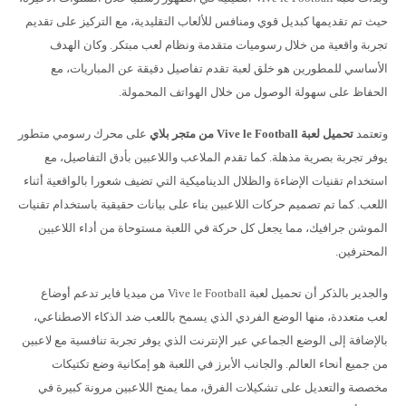
حيث تم تقديمها كبديل قوي ومنافس للألعاب التقليدية، مع التركيز على تقديم
تجربة واقعية من خلال رسوميات متقدمة ونظام لعب مبتكر. وكان الهدف
الأساسي للمطورين هو خلق لعبة تقدم تفاصيل دقيقة عن المباريات، مع
الحفاظ على سهولة الوصول من خلال الهواتف المحمولة.
وتعتمد
تحميل لعبة Vive le Football من متجر بلاي
على محرك رسومي متطور
يوفر تجربة بصرية مذهلة. كما تقدم الملاعب واللاعبين بأدق التفاصيل، مع
استخدام تقنيات الإضاءة والظلال الديناميكية التي تضيف شعورا بالواقعية أثناء
اللعب. كما تم تصميم حركات اللاعبين بناء على بيانات حقيقية باستخدام تقنيات
الموشن جرافيك، مما يجعل كل حركة في اللعبة مستوحاة من أداء اللاعبين
المحترفين.
والجدير بالذكر أن تحميل لعبة Vive le Football من ميديا فاير تدعم أوضاع
لعب متعددة، منها الوضع الفردي الذي يسمح باللعب ضد الذكاء الاصطناعي،
بالإضافة إلى الوضع الجماعي عبر الإنترنت الذي يوفر تجربة تنافسية مع لاعبين
من جميع أنحاء العالم. والجانب الأبرز في اللعبة هو إمكانية وضع تكتيكات
مخصصة والتعديل على تشكيلات الفرق، مما يمنح اللاعبين مرونة كبيرة في