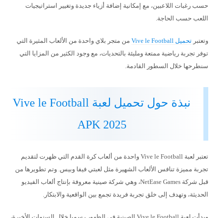
حسب رغبات اللاعبين، مع إمكانية إضافة أزياء جديدة وتغيير استراتيجيات
اللعب حسب الحاجة.
وتعتبر
تحميل Vive le Football
من متجر بلاي واحدة من الألعاب المثيرة التي
توفر تجربة رياضية ممتعة ومليئة بالتحديات، مع وجود الكثير من المزايا التي
سنطرحها خلال السطور القادمة.
نبذة حول تحميل لعبة Vive le Football
APK 2025
تعتبر لعبة Vive le Football واحدة من ألعاب كرة القدم التي ظهرت لتقديم
تجربة مميزة تنافس الألعاب الشهيرة مثل لعبتي فيفا وبيس. وتم تطويرها من
قبل شركة NetEase Games، وهي شركة صينية معروفة بإنتاج ألعاب الفيديو
الحديثة، وتهدف إلى خلق تجربة فريدة تجمع بين الواقعية والابتكار.
وبدأت لعبة Vive le Football الصينية في الظهور رسميا خلال السنوات الأخيرة،