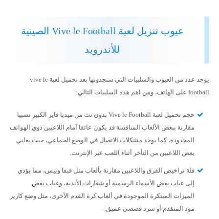
عيوب تنزيل لعبة Vive le Football الصينية
للأندرويد
يوجد عدد من العيوب والسلبيات التي ستجدونها بعد تحميل لعبة vive le
football على الهاتف، ومن اهم هذه السلبيات التالي:
حجم تحميل لعبة Vive le Football بدون نت من ميديا فاير الكبير نسبيا
مقارنة ببعض الألعاب المنافسة قد يكون عائقا أمام اللاعبين ذوي الهواتف
المحدودة، كما يوجد مشكلات الاتصال في الوضع الجماعي، حيث يعاني
بعض اللاعبين من التأخر أثناء اللعب عبر الإنترنت.
قلة تراخيص الفرق واللاعبين مقارنة بألعاب مثل فيفا وبيس، مما يؤدي
إلى غياب بعض الأسماء الرسمية أو شعارات الأندية، وغياب بعض
الميزات المبتكرة الموجودة في ألعاب كرة القدم الأخرى، مثل وضع كارير
مود المتقدم أو سرد قصصي عميق.