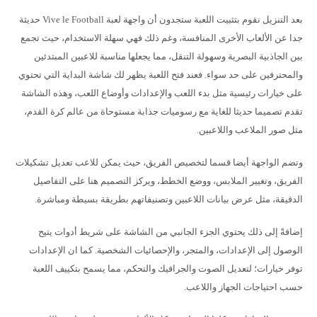
بعد التنزيل نقوم بتثبيت اللعبة ستجدون أن واجهة لعبة Vive le Football حديثة
جدا عن الألعاب الأخرى المنافسة، وغم ذلك فهي سهلة الاستخدام، حيث تجمع
بين الجاذبية البصرية وسهولة التنقل، مما يجعلها مناسبة للاعبين المبتدئين
والمحترفين على حد سواء. فعند فتح اللعبة يظهر لك شاشة البداية التي تحتوي
على خيارات رئيسية مثل بدء اللعب والإعدادات وأوضاع اللعب، وهذه الشاشة
تقدم تصميما حديثا للغاية مع رسوميات جذابة مستوحاة من عالم كرة القدم،
مثل صور الملاعب واللاعبين.
وتضم الواجهة أيضا قسما لتخصيص الفريق، حيث يمكن للاعب تعديل تشكيلات
الفريق، وتغيير الملابس، ووضع الخطط، ويركز التصميم هنا على التفاصيل
الدقيقة، مثل عرض بيانات اللاعبين وتصنيفاتهم بطريقة بسيطة ومباشرة.
إضافةً إلى ذلك يحتوي الجزء الجانبي من الشاشة على شريط أدوات يتيح
الوصول إلى الإعدادات، والمتجر، والإحصائيات الشخصية. كما ان الإعدادات
توفر خيارات؛ لتعديل الصوت والجرافيك والتحكم، مما يسمح بتكييف اللعبة
حسب احتياجات الجهاز واللاعب.