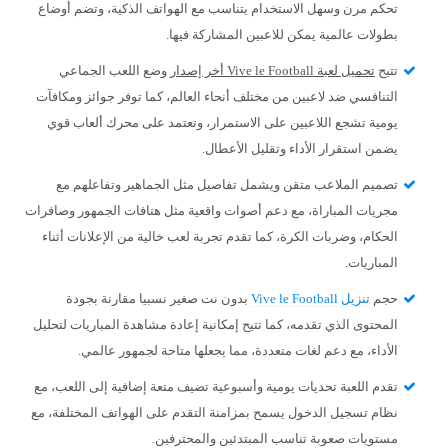
تحكم مرن وسهل الاستخدام يتناسب مع الهواتف الذكية، وتضم أوضاع
بطولات عالمية يمكن للاعبين المشاركة فيها.
تتيح
تحميل لعبة Vive le Football أخر إصدار
وضع اللعب الجماعي
التنافسي ضد لاعبين من مختلف أنحاء العالم، كما توفر جوائز ومكافآت
يومية تشجع اللاعبين على الاستمرار، وتعتمد على محرك ألعاب قوي
يضمن استقرار الأداء وتقليل الأعطال.
تصميم الملاعب متقن ويشمل تفاصيل مثل الجماهير وتفاعلهم مع
مجريات المباراة، مع دعم أصوات واقعية مثل هتافات الجمهور وصافرات
الحكام، وضربات الكرة، كما تقدم تجربة لعب خالية من الإعلانات أثناء
المباريات.
حجم
تنزيل Vive le Football
بدون نت صغير نسبيا مقارنة بجودة
المحتوى الذي تقدمه، كما تتيح إمكانية إعادة مشاهدة المباريات لتحليل
الأداء، مع دعم لغات متعددة، مما يجعلها متاحة لجمهور عالمي.
تقدم اللعبة تحديات يومية وأسبوعية تضيف متعة إضافية إلى اللعب، مع
نظام تسجيل الدخول يسمح بمزامنة التقدم على الهواتف المختلفة، مع
مستويات صعوبة تناسب المبتدئين والمحترفين.