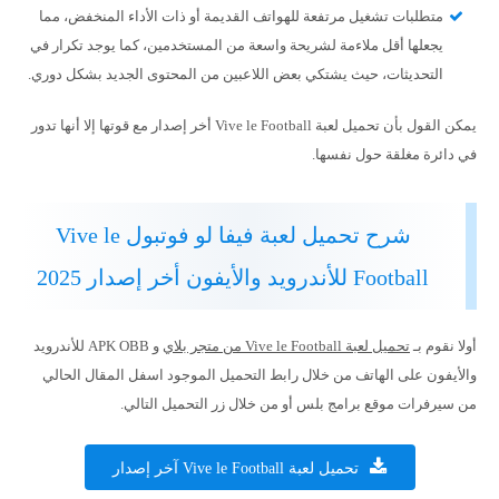
متطلبات تشغيل مرتفعة للهواتف القديمة أو ذات الأداء المنخفض، مما
يجعلها أقل ملاءمة لشريحة واسعة من المستخدمين، كما يوجد تكرار في
التحديثات، حيث يشتكي بعض اللاعبين من المحتوى الجديد بشكل دوري.
يمكن القول بأن تحميل لعبة Vive le Football أخر إصدار مع قوتها إلا أنها تدور
في دائرة مغلقة حول نفسها.
شرح تحميل لعبة فيفا لو فوتبول Vive le
Football للأندرويد والأيفون أخر إصدار 2025
أولا نقوم بـ
تحميل لعبة Vive le Football من متجر بلاي
و APK OBB للأندرويد
والأيفون على الهاتف من خلال رابط التحميل الموجود اسفل المقال الحالي
من سيرفرات موقع برامج بلس أو من خلال زر التحميل التالي.
تحميل لعبة Vive le Football آخر إصدار