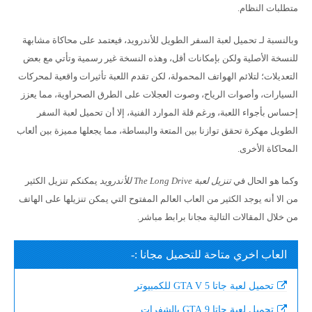
متطلبات النظام.
وبالنسبة لـ تحميل لعبة السفر الطويل للأندرويد، فيعتمد على محاكاة مشابهة
للنسخة الأصلية ولكن بإمكانات أقل، وهذه النسخة غير رسمية وتأتي مع بعض
التعديلات؛ لتلائم الهواتف المحمولة، لكن تقدم اللعبة تأثيرات واقعية لمحركات
السيارات، وأصوات الرياح، وصوت العجلات على الطرق الصحراوية، مما يعزز
إحساس بأجواء اللعبة، ورغم قلة الموارد الفنية، إلا أن تحميل لعبة السفر
الطويل مهكرة تحقق توازنا بين المتعة والبساطة، مما يجعلها مميزة بين ألعاب
المحاكاة الأخرى.
وكما هو الحال في
تنزيل لعبة The Long Drive للأندرويد
يمكنكم تنزيل الكثير
من الا أنه يوجد الكثير من العاب العالم المفتوح التي يمكن تنزيلها على الهاتف
من خلال المقالات التالية مجانا برابط مباشر.
العاب اخري متاحة للتحميل مجانا :-
تحميل لعبة جاتا 5 GTA V للكمبيوتر
تحميل لعبة جاتا 9 GTA بالشفرات