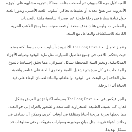
اللعبة لأول مرة للكمبيوتر، ثم أصبحت متاحة لمحاكاة تجربة مشابهة على أجهزة
الأندرويد عبر نسخ معدلة أو تطبيقات تحاكي أسلوب اللعبة الأصلي، وتدور اللعبة
حول قيادة سيارة في رحلة طويلة عبر صحراء شاسعة مليئة بالتحديات
والمغامرات. وليس هناك هدف محدد أو قصة معينة، مما يمنح اللاعب الحرية
الكاملة للاستكشاف والتفاعل مع البيئة.
وتتميز تحميل لعبة The Long Drive للأندرويد بأسلوب لعب بسيط لكنه ممتع،
حيث يتحكم اللاعب في جميع تفاصيل السيارة، مثل ملء الوقود وصيانة الأجزاء
الميكانيكية، وتتغير البيئة المحيطة بشكل عشوائي، مما يخلق إحساسا بالتنوع
والمفاجآت في كل مرة يتم تشغيل اللعبة. وتحتوي اللعبة على عناصر واقعية
مثل الحاجة إلى البحث عن الوقود، والطعام، والماء؛ لضمان البقاء على قيد
الحياة أثناء الرحلة.
والجرافيكس في لعبة The Long Drive بسيطة، لكنها تؤدي الغرض بشكل
فعال، كما تضيف الطبيعة الصحراوية الشاسعة والشعور بالعزلة إلى جو اللعبة،
مما يجعلها تجربة مريحة أحيانا ومقلقة في أوقات أخرى، ويمكن أن تصادف في
رحلتك أشياء غريبة، مثل مبانٍ مهجورة، وسيارات متروكة، وحتى مخلوقات قد
تشكل تهديدا.