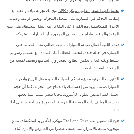
تحميل لعبة السفر الطويل مهكرة APK
تتيح لك تجربة قيادة واقعية مع
إمكانية التحكم في السيارة، مثل تشغيل المحرك، وتغيير الزيت، وصيانة
الأجزاء الميكانيكية، مع القدرة على التفاعل مع البيئة المحيطة، مثل جمع
الوقود والماء والطعام من المباني المهجورة أو السيارات المتروكة.
تقدم اللعبة أعمال صيانة السيارات، حيث يتطلب منك الحفاظ على
السيارة في حالة جيدة؛ لتجنب التعطل أثناء القيادة، مع تصميم رسومي
بسيط ولكنه فعال، يعكس الطابع الصحراوي الشاسع ويضيف لمسة من
الواقعية البصرية للعبة.
التأثيرات الصوتية مميزة تحاكي أصوات الطبيعة مثل الرياح وأصوات
السيارات، مما يزيد من إحساسك بالاندماج في التجربة، كما أن حجم
تحميل لعبة السفر الطويل للأندرويد مجانا صغير نسبيا، مما يجعلها
مناسبة للهواتف ذات المساحة التخزينية المحدودة مع الحفاظ على أداء
جيد.
تتيح لك تحميل لعبة The Long Drive مهكرة للأندرويد استكشاف مبانٍ
مهجورة مليئة بالأسرار، مما يضيف عنصرا من الغموض والإثارة أثناء