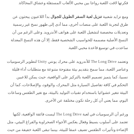
فكرتها لاقت اللعبة رواجا بين محبي الألعاب المستقلة وعشاق المحاكاة.
ومع تزايد شعبية
تنزيل لعبة السفر الطويل للجوال
بدأ اللاعبون يبحثون عن
طرق لتجربة اللعبة على منصات أخرى، مما أدى إلى ظهور نسخ غير رسمية
وتعديلات مخصصة لتشغيل اللعبة على هواتف الأندرويد. وعلى الرغم من أن
النسخ الأصلية مصممة للحواسيب الشخصية فقط، إلا أن هذه النسخ المعدلة
ساعدت في توسيع قاعدة محبي اللعبة.
وتعتمد The Long Drive للأندرويد على محرك يونتي Unity لتطوير الرسوميات
وعناصر اللعبة، مما سمح بتقديم بيئة مفتوحة متنوعة مع متطلبات أداء قليلة
نسبيا، كما يتميز تصميم اللعبة بالتركيز على الواقعية، حيث يمكن للاعبين
التحكم في كافة تفاصيل السيارة مثل المحرك، والوقود، والإصلاحات، كما أن
البيئة تتغير عشوائيا باستخدام تقنيات التوليد بالبيئة، مع تغير الطقس وساعات
اليوم، مما يعني أن كل رحلة تكون مختلفة عن الأخرى.
ورغم أن الرسوميات في لعبة The Long Drive ليست فائقة الواقعية، لكنها
تعتمد على أسلوب بسيط وفعال يعكس الأجواء الصحراوية والفراغ البيئي، مثل
الإضاءة وتأثيرات الطقس تضيف عمقا للبيئة، بينما تبقى اللعبة خفيفة من حيث