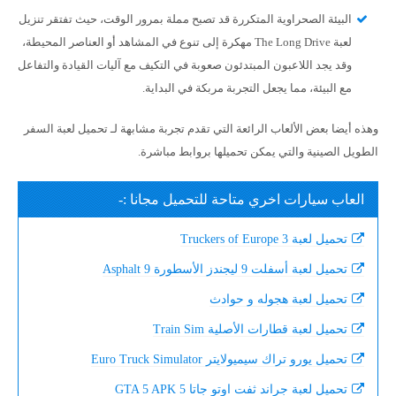
البيئة الصحراوية المتكررة قد تصبح مملة بمرور الوقت، حيث تفتقر تنزيل
لعبة The Long Drive مهكرة إلى تنوع في المشاهد أو العناصر المحيطة،
وقد يجد اللاعبون المبتدئون صعوبة في التكيف مع آليات القيادة والتفاعل
مع البيئة، مما يجعل التجربة مربكة في البداية.
وهذه أيضا بعض الألعاب الرائعة التي تقدم تجربة مشابهة لـ تحميل لعبة السفر
الطويل الصينية والتي يمكن تحميلها بروابط مباشرة.
العاب سيارات اخري متاحة للتحميل مجانا :-
تحميل لعبة Truckers of Europe 3
تحميل لعبة أسفلت 9 ليجندز الأسطورة Asphalt 9
تحميل لعبة هجوله و حوادث
تحميل لعبة قطارات الأصلية Train Sim
تحميل يورو تراك سيميولايتر Euro Truck Simulator
تحميل لعبة جراند ثفت اوتو جاتا 5 GTA 5 APK