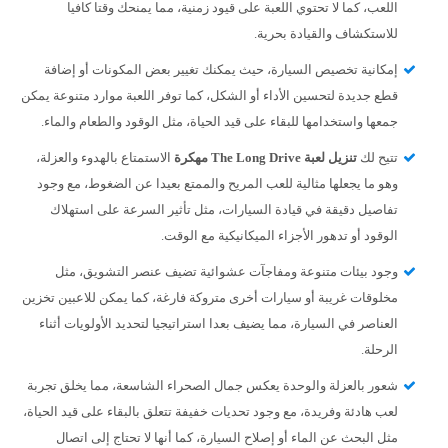
اللعب، كما لا تحتوي اللعبة على قيود زمنية، مما يمنحك وقتا كافيا
للاستكشاف والقيادة بحرية.
إمكانية تخصيص السيارة، حيث يمكنك تغيير بعض المكونات أو إضافة
قطع جديدة لتحسين الأداء أو الشكل، كما توفر اللعبة موارد متنوعة يمكن
جمعها واستخدامها للبقاء على قيد الحياة، مثل الوقود والطعام والماء.
تتيح لك
تنزيل لعبة The Long Drive مهكرة
الاستمتاع بالهدوء والعزلة،
وهو ما يجعلها مثالية للعب المريح والممتع بعيدا عن الضغوط، مع وجود
تفاصيل دقيقة في قيادة السيارات، مثل تأثير السرعة على استهلاك
الوقود أو تدهور الأجزاء الميكانيكية مع الوقت.
وجود بيئات متنوعة ومفاجآت عشوائية تضيف عنصر التشويق، مثل
مخلوقات غريبة أو سيارات أخرى متروكة فارغة، كما يمكن للاعبين تخزين
العناصر في السيارة، مما يضيف بعدا استراتيجيا لتحديد الأولويات أثناء
الرحلة.
شعور بالعزلة والوحدة يعكس جمال الصحراء الشاسعة، مما يخلق تجربة
لعب هادئة وفريدة، مع وجود تحديات خفيفة تتعلق بالبقاء على قيد الحياة،
مثل البحث عن الماء أو إصلاح السيارة، كما أنها لا تحتاج إلى اتصال