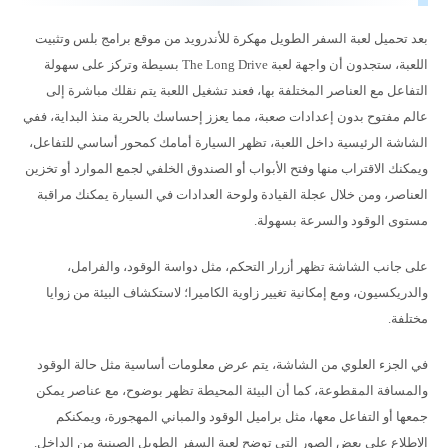
بعد تحميل لعبة السفر الطويل مهكرة للأندرويد من موقع برامج بلس وتثبيت
اللعبة، ستجدون أن واجهة لعبة The Long Drive بسيطة وتركز على سهولة
التفاعل مع العناصر المختلفة بها، فعند تشغيل اللعبة يتم نقلك مباشرة إلى
عالم مفتوح بدون إعدادات صعبة، مما يعزز إحساسك بالحرية منذ البداية، ففي
الشاشة الرئيسية داخل اللعبة، تظهر السيارة أمامك كمحور أساسي للتفاعل،
ويمكنك الاقتراب منها وفتح الأبواب أو الصندوق الخلفي لجمع الموارد أو تخزين
العناصر، ومن خلال عجلة القيادة ولوحة العدادات في السيارة يمكنك مراقبة
مستوى الوقود والسرعة بسهولة.
على جانب الشاشة تظهر أزرار التحكم، مثل دواسة الوقود، والفرامل،
والدريكسيون، ومع إمكانية تغيير زاوية الكاميرا؛ لاستكشاف البيئة من زوايا
مختلفة.
في الجزء العلوي من الشاشة، يتم عرض معلومات أساسية مثل حالة الوقود
والمسافة المقطوعة، كما أن البيئة المحيطة تظهر بوضوح، مع عناصر يمكن
جمعها أو التفاعل معها، مثل براميل الوقود والمباني المهجورة، ويمكنكم
الاطلاع على بعض الصور التي توضح لعبة السفر الطويل الصينية من الداخل.