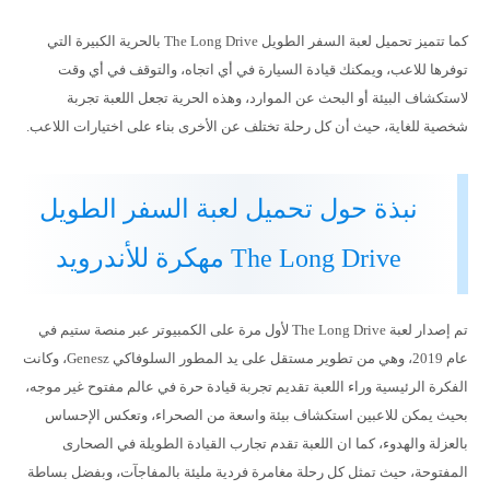
كما تتميز تحميل لعبة السفر الطويل The Long Drive بالحرية الكبيرة التي
توفرها للاعب، ويمكنك قيادة السيارة في أي اتجاه، والتوقف في أي وقت
لاستكشاف البيئة أو البحث عن الموارد، وهذه الحرية تجعل اللعبة تجربة
شخصية للغاية، حيث أن كل رحلة تختلف عن الأخرى بناء على اختيارات اللاعب.
نبذة حول تحميل لعبة السفر الطويل
The Long Drive مهكرة للأندرويد
تم إصدار لعبة The Long Drive لأول مرة على الكمبيوتر عبر منصة ستيم في
عام 2019، وهي من تطوير مستقل على يد المطور السلوفاكي Genesz، وكانت
الفكرة الرئيسية وراء اللعبة تقديم تجربة قيادة حرة في عالم مفتوح غير موجه،
بحيث يمكن للاعبين استكشاف بيئة واسعة من الصحراء، وتعكس الإحساس
بالعزلة والهدوء، كما ان اللعبة تقدم تجارب القيادة الطويلة في الصحارى
المفتوحة، حيث تمثل كل رحلة مغامرة فردية مليئة بالمفاجآت، وبفضل بساطة