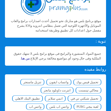
موقع برنامج بلس هو منارتك نحو تحميل أحدث اصدارات برامج والعاب
الموبايل والأجهزة اللوحية التي تعمل بنظامي اندرويد وIOS بشرح
مفصل حول اعدادات كل تطبيق وطريقة استخدامه
تنوية :
جميع المواد المنشورة والبرامج فى موقع برامج بلس لا تنتهك حقوق
الملكية وفى حال وجود أي مواضيع مخالفة يرجي الإبلاغ
من هنا
.
روابط مفيده
تحميل فيس بوك
واتساب ايفون
تنزيل ماسنجر
محاكي تينسنت
انترنت داونلود مانجر
تحميل شبكتي تي في
انمي سلاير
تطبيق البنك الاهلي
لعبة ببجي PUBG
واتس اب بلس
واتس اب