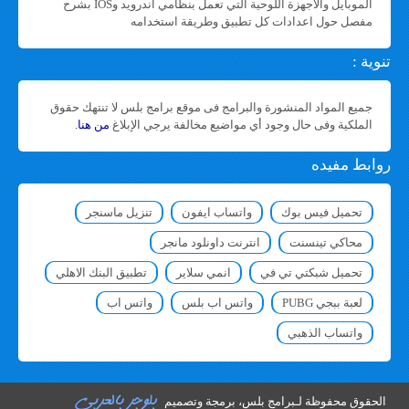
الموبايل والأجهزة اللوحية التي تعمل بنظامي اندرويد وIOS بشرح
مفصل حول اعدادات كل تطبيق وطريقة استخدامه
تنوية :
جميع المواد المنشورة والبرامج فى موقع برامج بلس لا تنتهك حقوق
الملكية وفى حال وجود أي مواضيع مخالفة يرجي الإبلاغ
من هنا
.
روابط مفيده
تحميل فيس بوك
واتساب ايفون
تنزيل ماسنجر
محاكي تينسنت
انترنت داونلود مانجر
تحميل شبكتي تي في
انمي سلاير
تطبيق البنك الاهلي
لعبة ببجي PUBG
واتس اب بلس
واتس اب
واتساب الذهبي
الحقوق محفوظة لـ
برامج بلس
، برمجة وتصميم