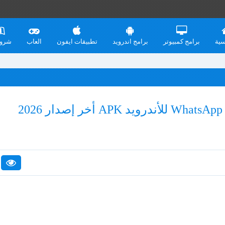
سية
برامج كمبيوتر
برامج اندرويد
تطبيقات ايفون
العاب
شرو
تنزيل واتساب لايت WhatsApp Lite للأندرويد APK أخر إصدار 2026