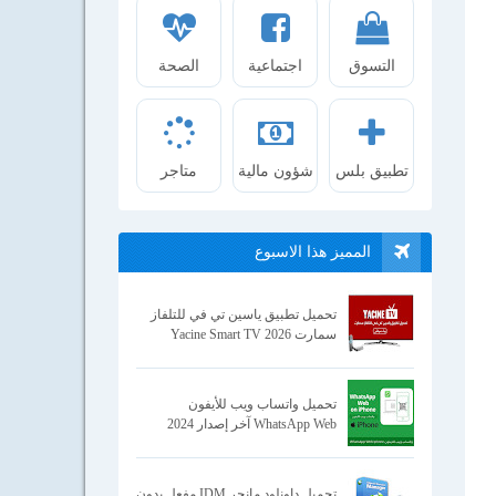
التسوق
اجتماعية
الصحة
تطبيق بلس
شؤون مالية
متاجر
المميز هذا الاسبوع
تحميل تطبيق ياسين تي في للتلفاز
سمارت Yacine Smart TV 2026
تحميل واتساب ويب للأيفون
WhatsApp Web آخر إصدار 2024
تحميل داونلود مانجر IDM مفعل بدون