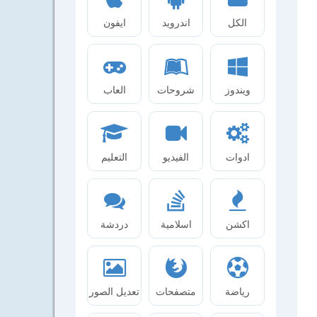
الكل
اندرويد
ايفون
ويندوز
شروحات
العاب
ادوات
الفيديو
التعليم
اكشن
اسلامية
دردشة
رياضة
متصفحات
تعديل الصور