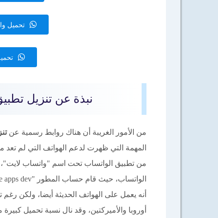
تحميل واتساب ويب b
تحميل 
نبذة عن تنزيل تطبيق واتساب ل
من الأمور الغريبة أن هناك روابط رسمية عن
تن
المهمة التي ظهرت لدعم الهواتف التي لم تعد 
من تطبيق الواتساب تحت اسم "واتساب لايت"، ب
الواتساب، حيث قام حساب المطور "Lite apps dev" على متجر بلاي بطرح
أنه يعمل على الهواتف الحديثة أيضا، ولكن رغم ت
أوروبا والأميركتين، وقد نال نسبة تحميل كبيرة