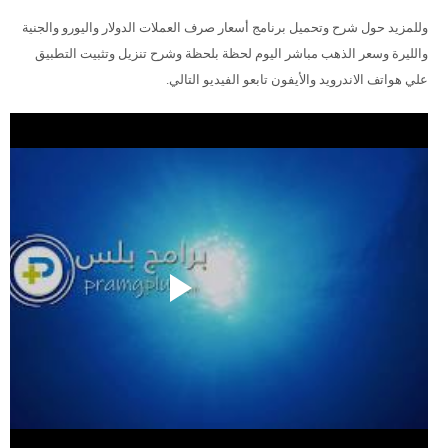
وللمزيد حول شرح وتحميل برنامج أسعار صرف العملات الدولار واليورو والجنية
والليرة وسعر الذهب مباشر اليوم لحظة بلحظة وشرح تنزيل وتثبيت التطبيق
علي هواتف الاندرويد والأيفون تابعو الفيديو التالي.