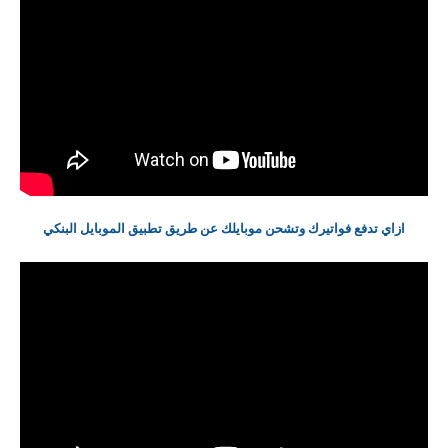
ازاي تدفع فواتيرك وتشحن موبايلك عن طريق تطبيق الموبايل البنكي