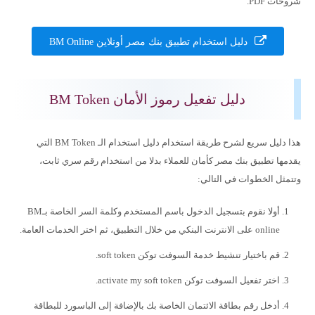
شروحات PDF.
دليل استخدام تطبيق بنك مصر أونلاين BM Online
دليل تفعيل رموز الأمان BM Token
هذا دليل سريع لشرح طريقة استخدام دليل استخدام الـ BM Token التي
يقدمها تطبيق بنك مصر كأمان للعملاء بدلا من استخدام رقم سري ثابت،
وتتمثل الخطوات في التالي:
أولا نقوم بتسجيل الدخول باسم المستخدم وكلمة السر الخاصة بـBM
online على الانترنت البنكي من خلال التطبيق، ثم اختر الخدمات العامة.
قم باختيار تنشيط خدمة السوفت توكن soft token.
اختر تفعيل السوفت توكن activate my soft token.
أدخل رقم بطاقة الائتمان الخاصة بك بالإضافة إلى الباسورد للبطاقة