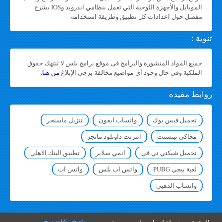
الموبايل والأجهزة اللوحية التي تعمل بنظامي اندرويد وIOS بشرح
مفصل حول اعدادات كل تطبيق وطريقة استخدامه
تنوية :
جميع المواد المنشورة والبرامج فى موقع برامج بلس لا تنتهك حقوق
الملكية وفى حال وجود أي مواضيع مخالفة يرجي الإبلاغ
من هنا
.
روابط مفيده
تحميل فيس بوك
واتساب ايفون
تنزيل ماسنجر
محاكي تينسنت
انترنت داونلود مانجر
تحميل شبكتي تي في
انمي سلاير
تطبيق البنك الاهلي
لعبة ببجي PUBG
واتس اب بلس
واتس اب
واتساب الذهبي